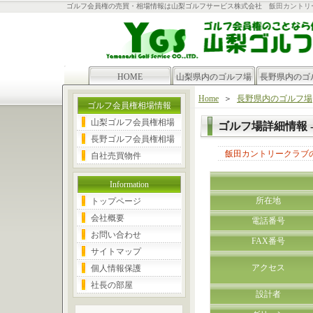
ゴルフ会員権の売買・相場情報は山梨ゴルフサービス株式会社
飯田カントリ
HOME
山梨県内のゴルフ場
長野県内のゴ
Home
＞
長野県内のゴルフ場
ゴルフ会員権相場情報
山梨ゴルフ会員権相場
ゴルフ場詳細情報 
長野ゴルフ会員権相場
飯田カントリークラブ
自社売買物件
Information
所在地
トップページ
会社概要
電話番号
お問い合わせ
FAX番号
サイトマップ
アクセス
個人情報保護
社長の部屋
設計者