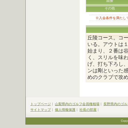
面接
その他
※入会条件を満たして
丘陵コース。コ
いる。アウトは
始まり、２番は
く、スリルを味
げ、打ち下ろし
ンは剛といった感
めのクラブで攻
トップページ
山梨県内のゴルフ会員権相場
長野県内のゴル
サイトマップ
個人情報保護
社長の部屋
Cop